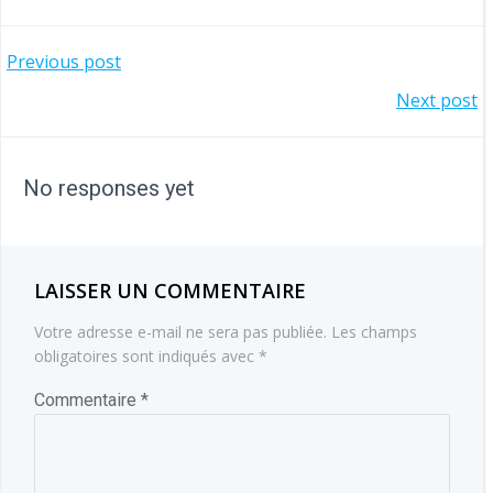
NAVIGATION
Previous post
NAVIGATION
Next post
DE
DE
L’ARTICLE
No responses yet
L’ARTICLE
LAISSER UN COMMENTAIRE
Votre adresse e-mail ne sera pas publiée.
Les champs
obligatoires sont indiqués avec
*
Commentaire
*