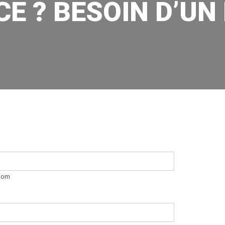
E ? BESOIN D’U
Nom